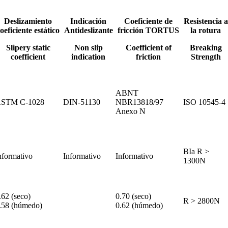
Deslizamiento
Indicación
Coeficiente de
Resistencia a
oeficiente estático
Antideslizante
fricción TORTUS
la rotura
Slipery static
Non slip
Coefficient of
Breaking
coefficient
indication
friction
Strength
ABNT
STM C-1028
DIN-51130
NBR13818/97
ISO 10545-4
Anexo N
BIa R >
nformativo
Informativo
Informativo
1300N
.62 (seco)
0.70 (seco)
R > 2800N
.58 (húmedo)
0.62 (húmedo)