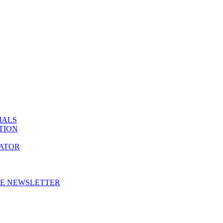
IALS
TION
ATOR
HE NEWSLETTER