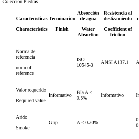
Colección Piedras
Absorción
Resistencia al
Características
Terminación
de agua
deslizamiento
c
Characteristics
Finish
Water
Coefficient of
Absortion
friction
Norma de
referencia
ISO
ANSI A137.1
A
10545-3
norm of
reference
Valor requerido
BIa A <
Informativo
Informativo
I
0,5%
Required value
Arido
0
Grip
A < 0.20%
0
Smoke