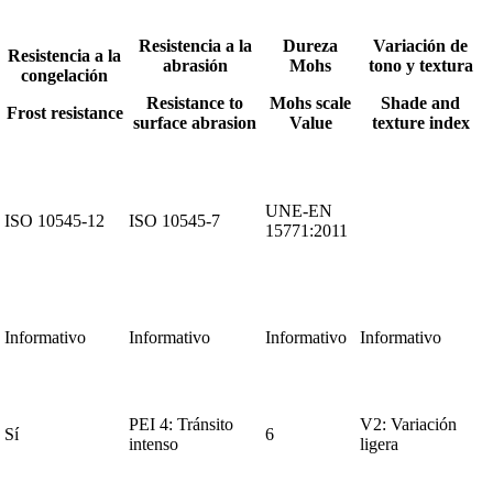
Resistencia a la
Dureza
Variación de
Resistencia a la
abrasión
Mohs
tono y textura
congelación
Resistance to
Mohs scale
Shade and
Frost resistance
surface abrasion
Value
texture index
UNE-EN
ISO 10545-12
ISO 10545-7
15771:2011
Informativo
Informativo
Informativo
Informativo
PEI 4: Tránsito
V2: Variación
Sí
6
intenso
ligera